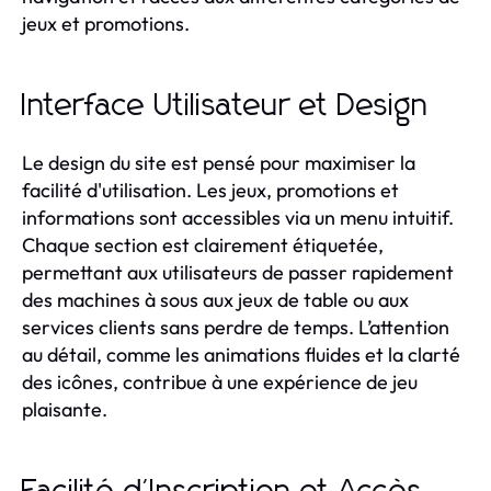
jeux et promotions.
Interface Utilisateur et Design
Le design du site est pensé pour maximiser la
facilité d'utilisation. Les jeux, promotions et
informations sont accessibles via un menu intuitif.
Chaque section est clairement étiquetée,
permettant aux utilisateurs de passer rapidement
des machines à sous aux jeux de table ou aux
services clients sans perdre de temps. L’attention
au détail, comme les animations fluides et la clarté
des icônes, contribue à une expérience de jeu
plaisante.