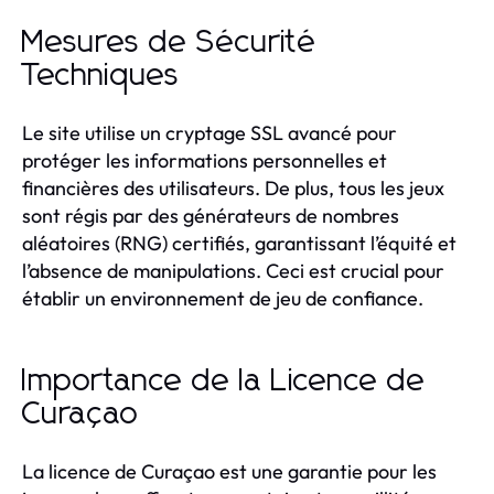
Mesures de Sécurité
Techniques
Le site utilise un cryptage SSL avancé pour
protéger les informations personnelles et
financières des utilisateurs. De plus, tous les jeux
sont régis par des générateurs de nombres
aléatoires (RNG) certifiés, garantissant l’équité et
l’absence de manipulations. Ceci est crucial pour
établir un environnement de jeu de confiance.
Importance de la Licence de
Curaçao
La licence de Curaçao est une garantie pour les