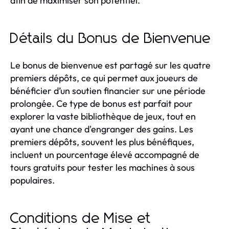
afin de maximiser son potentiel.
Détails du Bonus de Bienvenue
Le bonus de bienvenue est partagé sur les quatre
premiers dépôts, ce qui permet aux joueurs de
bénéficier d’un soutien financier sur une période
prolongée. Ce type de bonus est parfait pour
explorer la vaste bibliothèque de jeux, tout en
ayant une chance d'engranger des gains. Les
premiers dépôts, souvent les plus bénéfiques,
incluent un pourcentage élevé accompagné de
tours gratuits pour tester les machines à sous
populaires.
Conditions de Mise et