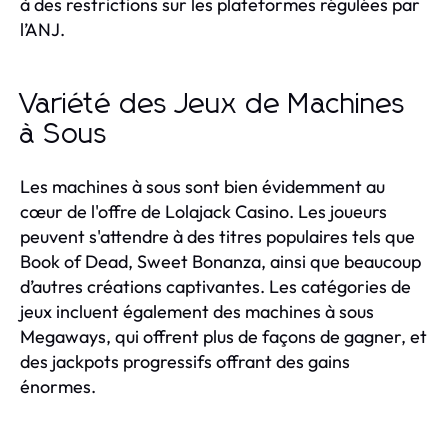
à des restrictions sur les plateformes régulées par
l’ANJ.
Variété des Jeux de Machines
à Sous
Les machines à sous sont bien évidemment au
cœur de l'offre de Lolajack Casino. Les joueurs
peuvent s'attendre à des titres populaires tels que
Book of Dead, Sweet Bonanza, ainsi que beaucoup
d’autres créations captivantes. Les catégories de
jeux incluent également des machines à sous
Megaways, qui offrent plus de façons de gagner, et
des jackpots progressifs offrant des gains
énormes.