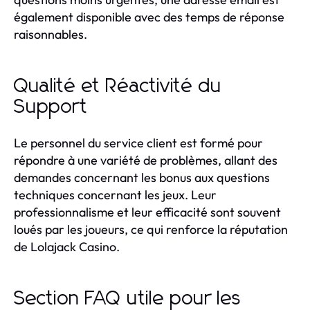
également disponible avec des temps de réponse
raisonnables.
Qualité et Réactivité du
Support
Le personnel du service client est formé pour
répondre à une variété de problèmes, allant des
demandes concernant les bonus aux questions
techniques concernant les jeux. Leur
professionnalisme et leur efficacité sont souvent
loués par les joueurs, ce qui renforce la réputation
de Lolajack Casino.
Section FAQ utile pour les