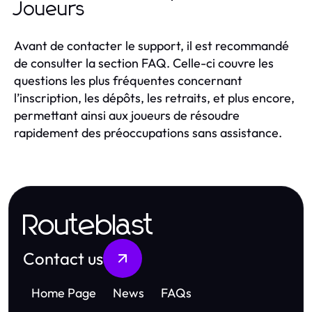
Joueurs
Avant de contacter le support, il est recommandé
de consulter la section FAQ. Celle-ci couvre les
questions les plus fréquentes concernant
l’inscription, les dépôts, les retraits, et plus encore,
permettant ainsi aux joueurs de résoudre
rapidement des préoccupations sans assistance.
Routeblast
Contact us
Home Page
News
FAQs