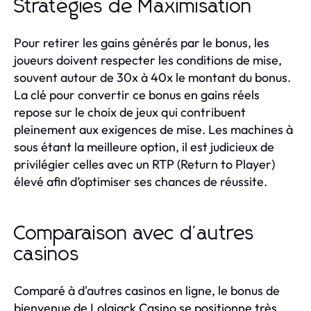
Stratégies de Maximisation
Pour retirer les gains générés par le bonus, les
joueurs doivent respecter les conditions de mise,
souvent autour de 30x à 40x le montant du bonus.
La clé pour convertir ce bonus en gains réels
repose sur le choix de jeux qui contribuent
pleinement aux exigences de mise. Les machines à
sous étant la meilleure option, il est judicieux de
privilégier celles avec un RTP (Return to Player)
élevé afin d’optimiser ses chances de réussite.
Comparaison avec d'autres
casinos
Comparé à d'autres casinos en ligne, le bonus de
bienvenue de Lolajack Casino se positionne très