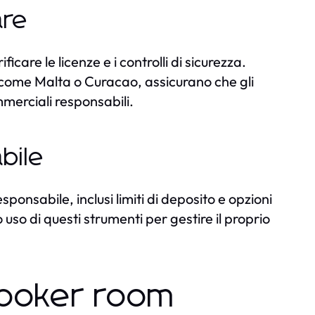
are
care le licenze e i controlli di sicurezza.
i, come Malta o Curacao, assicurano che gli
merciali responsabili.
bile
esponsabile, inclusi limiti di deposito e opzioni
uso di questi strumenti per gestire il proprio
e poker room