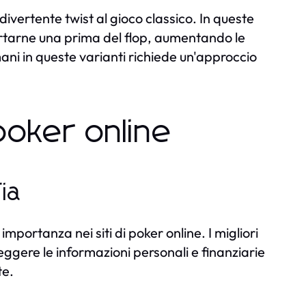
ivertente twist al gioco classico. In queste
scartarne una prima del flop, aumentando le
mani in queste varianti richiede un'approccio
 poker online
ia
mportanza nei siti di poker online. I migliori
teggere le informazioni personali e finanziarie
te.