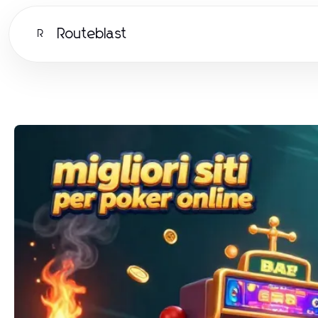
Routeblast
R