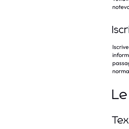
notevo
Isc
Iscriv
inform
passagg
normati
Le
Tex