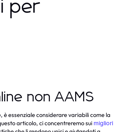
ti per
 online non AAMS
e, è essenziale considerare variabili come la
n questo articolo, ci concentreremo sui
migliori
iche che li rendono unici e aiutandoti a