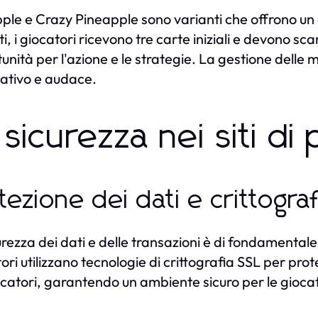
ple e Crazy Pineapple sono varianti che offrono un d
ti, i giocatori ricevono tre carte iniziali e devono 
unità per l'azione e le strategie. La gestione delle 
eativo e audace.
 sicurezza nei siti di
tezione dei dati e crittograf
rezza dei dati e delle transazioni è di fondamentale i
ori utilizzano tecnologie di crittografia SSL per pro
ocatori, garantendo un ambiente sicuro per le gioca