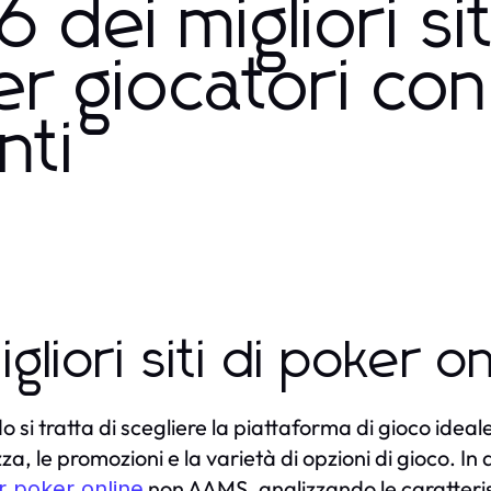
 dei migliori si
er giocatori con
nti
migliori siti di poker
 si tratta di scegliere la piattaforma di gioco ideal
zza, le promozioni e la varietà di opzioni di gioco. I
non AAMS, analizzando le caratterist
er poker online