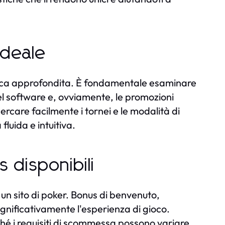
ideale
cerca approfondita. È fondamentale esaminare
tà del software e, ovviamente, le promozioni
rcare facilmente i tornei e le modalità di
luida e intuitiva.
 disponibili
 un sito di poker. Bonus di benvenuto,
ignificativamente l'esperienza di gioco.
iché i requisiti di scommessa possono variare