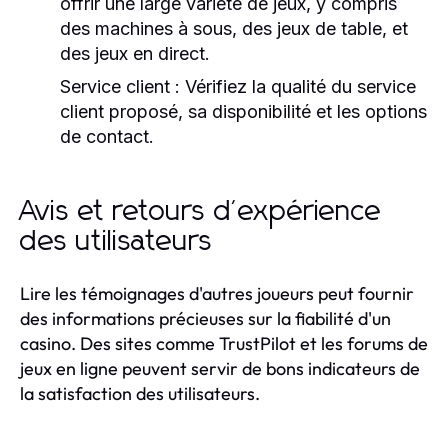
offrir une large variété de jeux, y compris
des machines à sous, des jeux de table, et
des jeux en direct.
Service client :
Vérifiez la qualité du service
client proposé, sa disponibilité et les options
de contact.
Avis et retours d'expérience
des utilisateurs
Lire les témoignages d'autres joueurs peut fournir
des informations précieuses sur la fiabilité d'un
casino. Des sites comme TrustPilot et les forums de
jeux en ligne peuvent servir de bons indicateurs de
la satisfaction des utilisateurs.