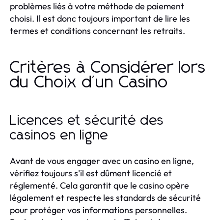
problèmes liés à votre méthode de paiement
choisi. Il est donc toujours important de lire les
termes et conditions concernant les retraits.
Critères à Considérer lors
du Choix d'un Casino
Licences et sécurité des
casinos en ligne
Avant de vous engager avec un casino en ligne,
vérifiez toujours s'il est dûment licencié et
réglementé. Cela garantit que le casino opère
légalement et respecte les standards de sécurité
pour protéger vos informations personnelles.