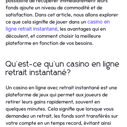
possibilité de récupérer immédiatement leurs
fonds ajoute un niveau de commodité et de
satisfaction. Dans cet article, nous allons explorer
ce que cela signifie de jouer dans un
casino en
, les avantages qui en
ligne retrait instantané
découlent, et comment choisir la meilleure
plateforme en fonction de vos besoins.
Qu'est-ce qu'un casino en ligne
retrait instantané?
Un casino en ligne avec retrait instantané est une
plateforme de jeux qui permet aux joueurs de
retirer leurs gains rapidement, souvent en
quelques minutes. Cela signifie que lorsque vous
demandez un retrait, les fonds sont transférés sur
votre compte en un temps record, évitant ainsi