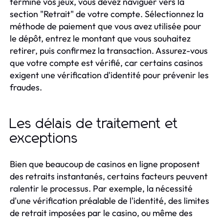
terminé vos jeux, vous devez naviguer vers la
section "Retrait" de votre compte. Sélectionnez la
méthode de paiement que vous avez utilisée pour
le dépôt, entrez le montant que vous souhaitez
retirer, puis confirmez la transaction. Assurez-vous
que votre compte est vérifié, car certains casinos
exigent une vérification d'identité pour prévenir les
fraudes.
Les délais de traitement et
exceptions
Bien que beaucoup de casinos en ligne proposent
des retraits instantanés, certains facteurs peuvent
ralentir le processus. Par exemple, la nécessité
d'une vérification préalable de l'identité, des limites
de retrait imposées par le casino, ou même des