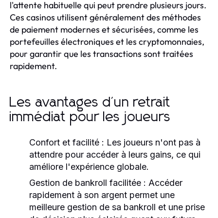
l'attente habituelle qui peut prendre plusieurs jours.
Ces casinos utilisent généralement des méthodes
de paiement modernes et sécurisées, comme les
portefeuilles électroniques et les cryptomonnaies,
pour garantir que les transactions sont traitées
rapidement.
Les avantages d'un retrait
immédiat pour les joueurs
Confort et facilité :
Les joueurs n'ont pas à
attendre pour accéder à leurs gains, ce qui
améliore l'expérience globale.
Gestion de bankroll facilitée :
Accéder
rapidement à son argent permet une
meilleure gestion de sa bankroll et une prise