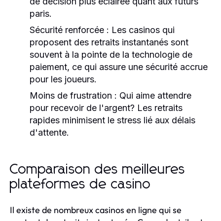
de décision plus éclairée quant aux futurs
paris.
Sécurité renforcée :
Les casinos qui
proposent des retraits instantanés sont
souvent à la pointe de la technologie de
paiement, ce qui assure une sécurité accrue
pour les joueurs.
Moins de frustration :
Qui aime attendre
pour recevoir de l'argent? Les retraits
rapides minimisent le stress lié aux délais
d'attente.
Comparaison des meilleures
plateformes de casino
Il existe de nombreux casinos en ligne qui se