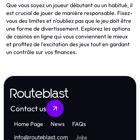
Que vous soyez un joueur débutant ou un habitué, il
est crucial de jouer de manière responsable. Fixez-
vous des limites et n'oubliez pas que le jeu doit être
une forme de divertissement. Explorez les options
de casinos en ligne qui vous conviennent le mieux
et profitez de l'excitation des jeux tout en gardant
un contrôle sur vos finances.
Routeblast
Contact us
Home Page
News
FAQs
Jobs
info
@
routeblast.com