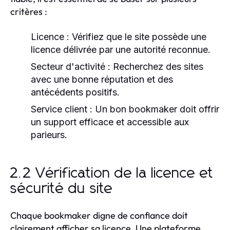
critères :
Licence :
Vérifiez que le site possède une
licence délivrée par une autorité reconnue.
Secteur d'activité :
Recherchez des sites
avec une bonne réputation et des
antécédents positifs.
Service client :
Un bon bookmaker doit offrir
un support efficace et accessible aux
parieurs.
2.2 Vérification de la licence et
sécurité du site
Chaque bookmaker digne de confiance doit
clairement afficher sa licence. Une plateforme