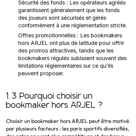
Sécurité des fonds :
Les opérateurs agréés
garantissent généralement que les fonds
des joueurs sont sécurisés et gérés
conformément à une réglementation stricte.
Offres promotionnelles :
Les bookmakers
hors ARJEL ont plus de latitude pour offrir
des promos attractives, tandis que les
bookmakers régulés subissent souvent des
limitations réglementaires sur ce qu'ils
peuvent proposer.
1.3 Pourquoi choisir un
bookmaker hors ARJEL ?
Choisir un bookmaker hors ARJEL peut être motivé
par plusieurs facteurs : les paris sportifs diversifiés,