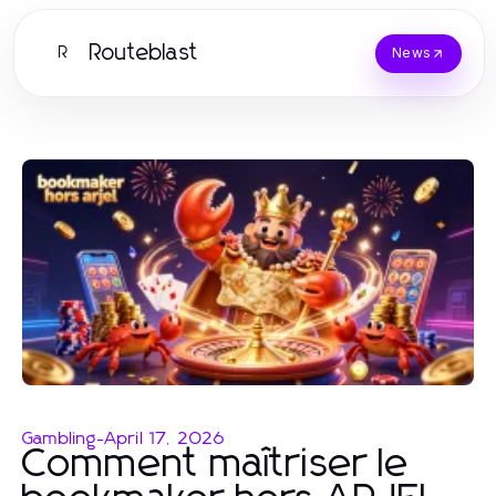
Routeblast
R
News
Gambling
-
April 17, 2026
Comment maîtriser le