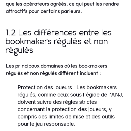
que les opérateurs agréés, ce qui peut les rendre
attractifs pour certains parieurs.
1.2 Les différences entre les
bookmakers régulés et non
régulés
Les principaux domaines où les bookmakers
régulés et non régulés diffèrent incluent :
Protection des joueurs :
Les bookmakers
régulés, comme ceux sous l'égide de l'ANJ,
doivent suivre des règles strictes
concernant la protection des joueurs, y
compris des limites de mise et des outils
pour le jeu responsable.