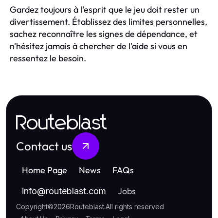
Gardez toujours à l'esprit que le jeu doit rester un
divertissement. Établissez des limites personnelles,
sachez reconnaître les signes de dépendance, et
n'hésitez jamais à chercher de l'aide si vous en
ressentez le besoin.
Routeblast
Contact us
Home Page
News
FAQs
Jobs
info
@
routeblast.com
Copyright
©
2026
Routeblast
.
All rights reserved