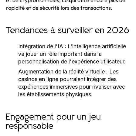
et de cryptomonnaies, ce qui offre encore plus de
rapidité et de sécurité lors des transactions.
Tendances à surveiller en 2026
Intégration de l'IA :
L'intelligence artificielle
va jouer un rôle important dans la
personnalisation de l'expérience utilisateur.
Augmentation de la réalité virtuelle :
Les
casinos en ligne pourraient intégrer des
expériences immersives pour rivaliser avec
les établissements physiques.
Engagement pour un jeu
responsable