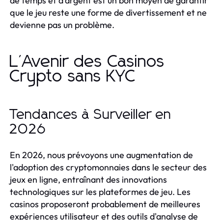
de temps et d'argent est un bon moyen de garantir
que le jeu reste une forme de divertissement et ne
devienne pas un problème.
L'Avenir des Casinos
Crypto sans KYC
Tendances à Surveiller en
2026
En 2026, nous prévoyons une augmentation de
l'adoption des cryptomonnaies dans le secteur des
jeux en ligne, entraînant des innovations
technologiques sur les plateformes de jeu. Les
casinos proposeront probablement de meilleures
expériences utilisateur et des outils d'analyse de