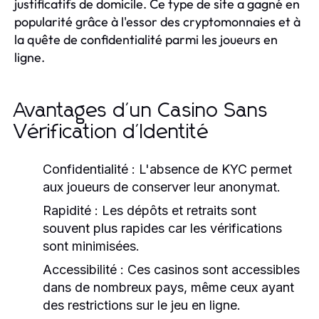
justificatifs de domicile. Ce type de site a gagné en
popularité grâce à l'essor des cryptomonnaies et à
la quête de confidentialité parmi les joueurs en
ligne.
Avantages d'un Casino Sans
Vérification d'Identité
Confidentialité :
L'absence de KYC permet
aux joueurs de conserver leur anonymat.
Rapidité :
Les dépôts et retraits sont
souvent plus rapides car les vérifications
sont minimisées.
Accessibilité :
Ces casinos sont accessibles
dans de nombreux pays, même ceux ayant
des restrictions sur le jeu en ligne.