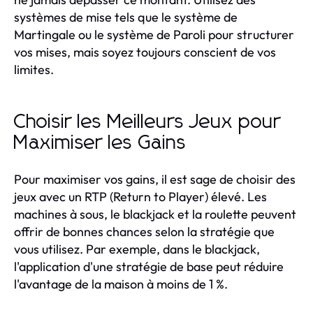
systèmes de mise tels que le système de
Martingale ou le système de Paroli pour structurer
vos mises, mais soyez toujours conscient de vos
limites.
Choisir les Meilleurs Jeux pour
Maximiser les Gains
Pour maximiser vos gains, il est sage de choisir des
jeux avec un RTP (Return to Player) élevé. Les
machines à sous, le blackjack et la roulette peuvent
offrir de bonnes chances selon la stratégie que
vous utilisez. Par exemple, dans le blackjack,
l'application d'une stratégie de base peut réduire
l'avantage de la maison à moins de 1 %.