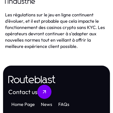
l'Industrie
Les régulations sur le jeu en ligne continuent
d'évoluer, et il est probable que cela impacte le
fonctionnement des casinos crypto sans KYC. Les
opérateurs devront continuer à s'adapter aux
nouvelles normes tout en veillant à offrir la
meilleure expérience client possible.
Routeblast
Contact us
Home Page
News
FAQs