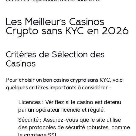
Les Meilleurs Casinos
Crypto sans KYC en 2026
Critères de Sélection des
Casinos
Pour choisir un bon casino crypto sans KYC, voici
quelques critères importants à considérer :
Licences :
Vérifiez si le casino est détenu
par un opérateur licencié et régulé.
Sécurité :
Assurez-vous que le site utilise
des protocoles de sécurité robustes, comme
le cryptage SSL.