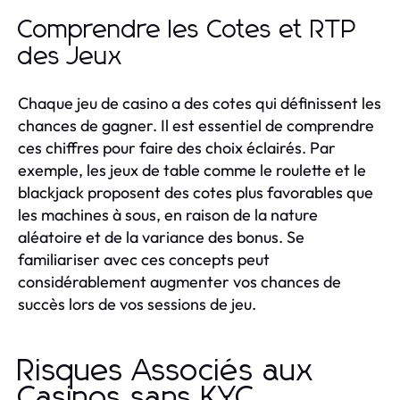
Comprendre les Cotes et RTP
des Jeux
Chaque jeu de casino a des cotes qui définissent les
chances de gagner. Il est essentiel de comprendre
ces chiffres pour faire des choix éclairés. Par
exemple, les jeux de table comme le roulette et le
blackjack proposent des cotes plus favorables que
les machines à sous, en raison de la nature
aléatoire et de la variance des bonus. Se
familiariser avec ces concepts peut
considérablement augmenter vos chances de
succès lors de vos sessions de jeu.
Risques Associés aux
Casinos sans KYC