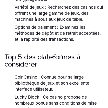
Variété de jeux :
Recherchez des casinos qui
offrent une large gamme de jeux, des
machines à sous aux jeux de table.
Options de paiement :
Examinez les
méthodes de dépôt et de retrait acceptées,
et la rapidité des transactions.
Top 5 des plateformes à
considérer
CoinCasino :
Connue pour sa large
bibliothèque de jeux et son excellente
interface utilisateur.
Lucky Block :
Ce casino propose de
nombreux bonus sans conditions de mise