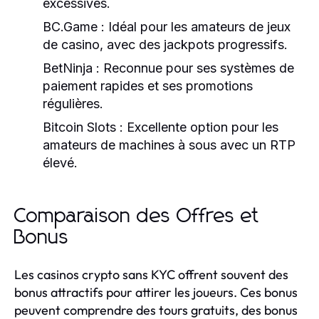
excessives.
BC.Game :
Idéal pour les amateurs de jeux
de casino, avec des jackpots progressifs.
BetNinja :
Reconnue pour ses systèmes de
paiement rapides et ses promotions
régulières.
Bitcoin Slots :
Excellente option pour les
amateurs de machines à sous avec un RTP
élevé.
Comparaison des Offres et
Bonus
Les casinos crypto sans KYC offrent souvent des
bonus attractifs pour attirer les joueurs. Ces bonus
peuvent comprendre des tours gratuits, des bonus