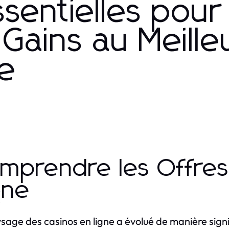
ssentielles pour
Gains au Meille
ne
mprendre les Offres
gne
sage des casinos en ligne a évolué de manière signi