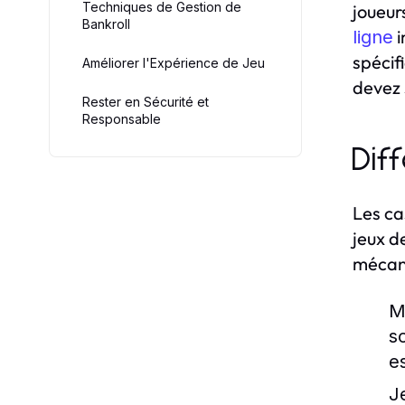
Techniques de Gestion de
joueur
Bankroll
i
ligne
spécif
Améliorer l'Expérience de Jeu
devez 
Rester en Sécurité et
Responsable
Dif
Les ca
jeux d
mécani
M
s
e
J