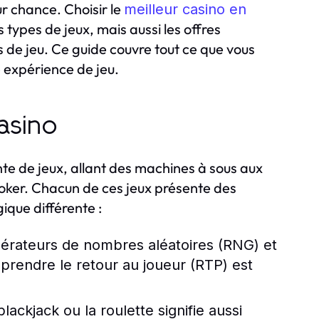
ur chance. Choisir le
meilleur casino en
types de jeux, mais aussi les offres
es de jeu. Ce guide couvre tout ce que vous
e expérience de jeu.
asino
e de jeux, allant des machines à sous aux
 poker. Chacun de ces jeux présente des
ique différente :
nérateurs de nombres aléatoires (RNG) et
prendre le retour au joueur (RTP) est
ckjack ou la roulette signifie aussi