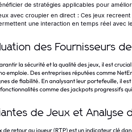
énéficier de stratégies applicables pour amélior
eux avec croupier en direct
: Ces jeux recreent 
ermettent une interaction en temps réel avec le
luation des Fournisseurs d
rantir la sécurité et la qualité des jeux, il est cruc
ino emploie. Des entreprises réputées comme NetE
gnes de fiabilité. En analysant leur portefeuille, il 
 fonctionnalités comme des jackpots progressifs qu
iantes de Jeux et Analyse 
x de retour au joueur (RTP) est un indicateur clé da