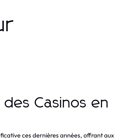
ur
 des Casinos en
ficative ces dernières années, offrant aux