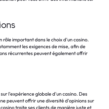
ions
un rôle important dans le choix d'un casino.
 notamment les exigences de mise, afin de
ons récurrentes peuvent également offrir
 sur l'expérience globale d'un casino. Des
e peuvent offrir une diversité d'opinions sur
e casino traite ses clients de manière juste et