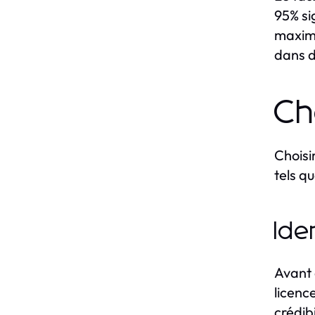
95% si
maximi
dans d
Ch
Choisi
tels qu
Ide
Avant d
licenc
crédib