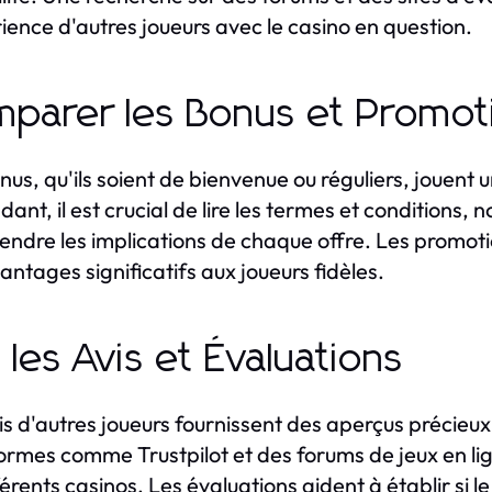
rience d'autres joueurs avec le casino en question.
parer les Bonus et Promot
nus, qu'ils soient de bienvenue ou réguliers, jouent 
ant, il est crucial de lire les termes et conditions,
ndre les implications de chaque offre. Les promoti
antages significatifs aux joueurs fidèles.
e les Avis et Évaluations
is d'autres joueurs fournissent des aperçus précieux
ormes comme Trustpilot et des forums de jeux en lign
férents casinos. Les évaluations aident à établir si l