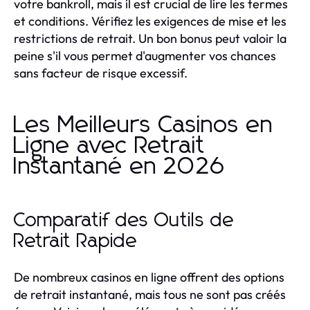
votre bankroll, mais il est crucial de lire les termes
et conditions. Vérifiez les exigences de mise et les
restrictions de retrait. Un bon bonus peut valoir la
peine s'il vous permet d'augmenter vos chances
sans facteur de risque excessif.
Les Meilleurs Casinos en
Ligne avec Retrait
Instantané en 2026
Comparatif des Outils de
Retrait Rapide
De nombreux casinos en ligne offrent des options
de retrait instantané, mais tous ne sont pas créés