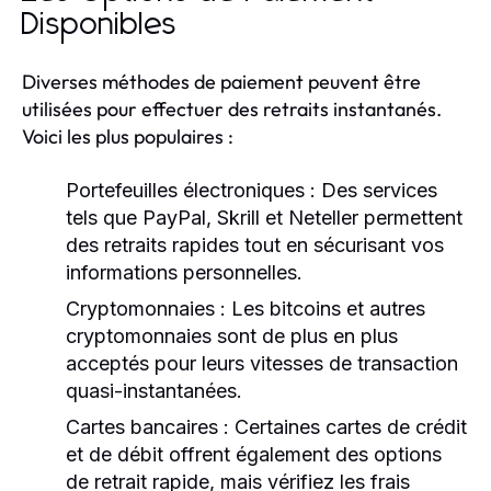
Disponibles
Diverses méthodes de paiement peuvent être
utilisées pour effectuer des retraits instantanés.
Voici les plus populaires :
Portefeuilles électroniques :
Des services
tels que PayPal, Skrill et Neteller permettent
des retraits rapides tout en sécurisant vos
informations personnelles.
Cryptomonnaies :
Les bitcoins et autres
cryptomonnaies sont de plus en plus
acceptés pour leurs vitesses de transaction
quasi-instantanées.
Cartes bancaires :
Certaines cartes de crédit
et de débit offrent également des options
de retrait rapide, mais vérifiez les frais