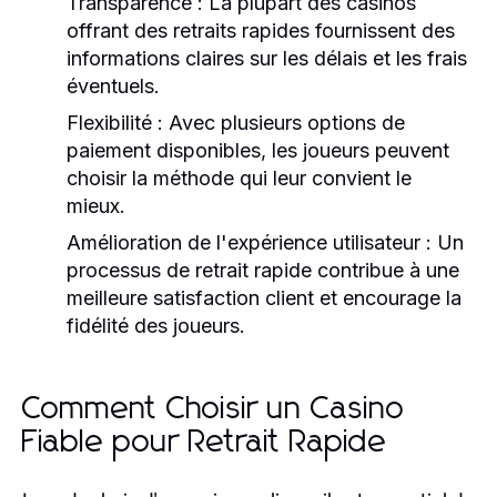
Transparence :
La plupart des casinos
offrant des retraits rapides fournissent des
informations claires sur les délais et les frais
éventuels.
Flexibilité :
Avec plusieurs options de
paiement disponibles, les joueurs peuvent
choisir la méthode qui leur convient le
mieux.
Amélioration de l'expérience utilisateur :
Un
processus de retrait rapide contribue à une
meilleure satisfaction client et encourage la
fidélité des joueurs.
Comment Choisir un Casino
Fiable pour Retrait Rapide