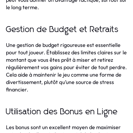
le long terme.
Gestion de Budget et Retraits
Une gestion de budget rigoureuse est essentielle
pour tout joueur. Établissez des limites claires sur le
montant que vous êtes prêt à miser et retirez
régulièrement vos gains pour éviter de tout perdre.
Cela aide à maintenir le jeu comme une forme de
divertissement, plutôt qu’une source de stress
financier.
Utilisation des Bonus en Ligne
Les bonus sont un excellent moyen de maximiser