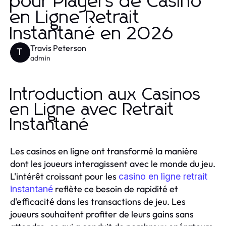
pour Players de Casino
en Ligne Retrait
Instantané en 2026
Travis Peterson
T
admin
Introduction aux Casinos
en Ligne avec Retrait
Instantané
Les casinos en ligne ont transformé la manière
dont les joueurs interagissent avec le monde du jeu.
L'intérêt croissant pour les
casino en ligne retrait
reflète ce besoin de rapidité et
instantané
d'efficacité dans les transactions de jeu. Les
joueurs souhaitent profiter de leurs gains sans