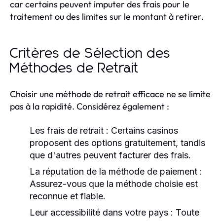
car certains peuvent imputer des frais pour le
traitement ou des limites sur le montant à retirer.
Critères de Sélection des
Méthodes de Retrait
Choisir une méthode de retrait efficace ne se limite
pas à la rapidité. Considérez également :
Les frais de retrait : Certains casinos
proposent des options gratuitement, tandis
que d'autres peuvent facturer des frais.
La réputation de la méthode de paiement :
Assurez-vous que la méthode choisie est
reconnue et fiable.
Leur accessibilité dans votre pays : Toute