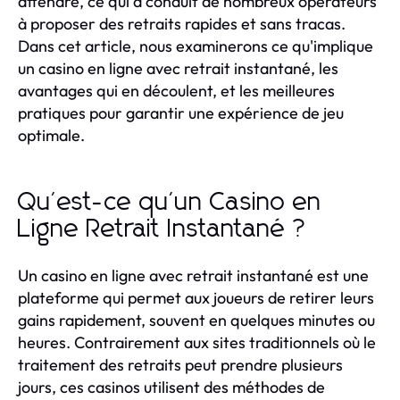
attendre, ce qui a conduit de nombreux opérateurs
à proposer des retraits rapides et sans tracas.
Dans cet article, nous examinerons ce qu'implique
un casino en ligne avec retrait instantané, les
avantages qui en découlent, et les meilleures
pratiques pour garantir une expérience de jeu
optimale.
Qu'est-ce qu'un Casino en
Ligne Retrait Instantané ?
Un casino en ligne avec retrait instantané est une
plateforme qui permet aux joueurs de retirer leurs
gains rapidement, souvent en quelques minutes ou
heures. Contrairement aux sites traditionnels où le
traitement des retraits peut prendre plusieurs
jours, ces casinos utilisent des méthodes de