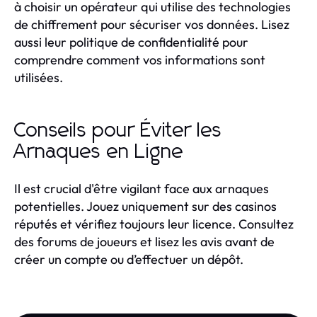
à choisir un opérateur qui utilise des technologies
de chiffrement pour sécuriser vos données. Lisez
aussi leur politique de confidentialité pour
comprendre comment vos informations sont
utilisées.
Conseils pour Éviter les
Arnaques en Ligne
Il est crucial d'être vigilant face aux arnaques
potentielles. Jouez uniquement sur des casinos
réputés et vérifiez toujours leur licence. Consultez
des forums de joueurs et lisez les avis avant de
créer un compte ou d’effectuer un dépôt.