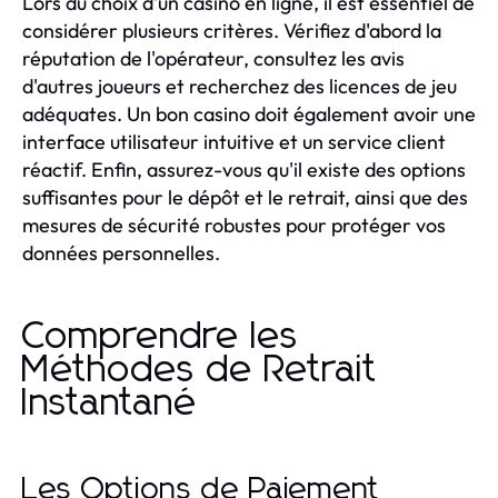
Lors du choix d'un casino en ligne, il est essentiel de
considérer plusieurs critères. Vérifiez d'abord la
réputation de l'opérateur, consultez les avis
d'autres joueurs et recherchez des licences de jeu
adéquates. Un bon casino doit également avoir une
interface utilisateur intuitive et un service client
réactif. Enfin, assurez-vous qu'il existe des options
suffisantes pour le dépôt et le retrait, ainsi que des
mesures de sécurité robustes pour protéger vos
données personnelles.
Comprendre les
Méthodes de Retrait
Instantané
Les Options de Paiement