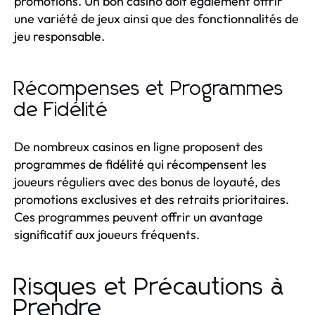
promotions. Un bon casino doit également offrir
une variété de jeux ainsi que des fonctionnalités de
jeu responsable.
Récompenses et Programmes
de Fidélité
De nombreux casinos en ligne proposent des
programmes de fidélité qui récompensent les
joueurs réguliers avec des bonus de loyauté, des
promotions exclusives et des retraits prioritaires.
Ces programmes peuvent offrir un avantage
significatif aux joueurs fréquents.
Risques et Précautions à
Prendre