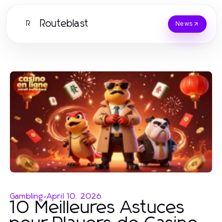
Routeblast
R
News
Gambling
-
April 10, 2026
10 Meilleures Astuces