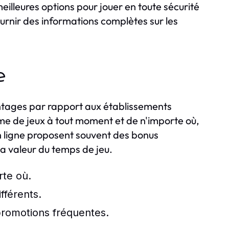
meilleures options pour jouer en toute sécurité
urnir des informations complètes sur les
e
ntages par rapport aux établissements
me de jeux à tout moment et de n'importe où,
 en ligne proposent souvent des bonus
a valeur du temps de jeu.
te où.
fférents.
promotions fréquentes.