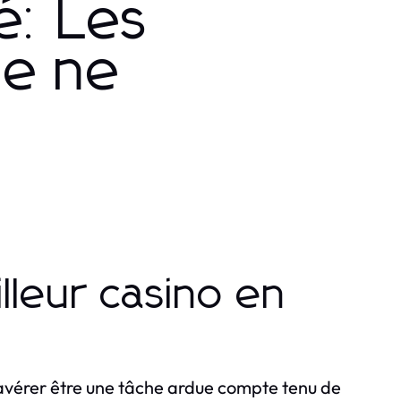
é: Les
ie ne
lleur casino en
s'avérer être une tâche ardue compte tenu de