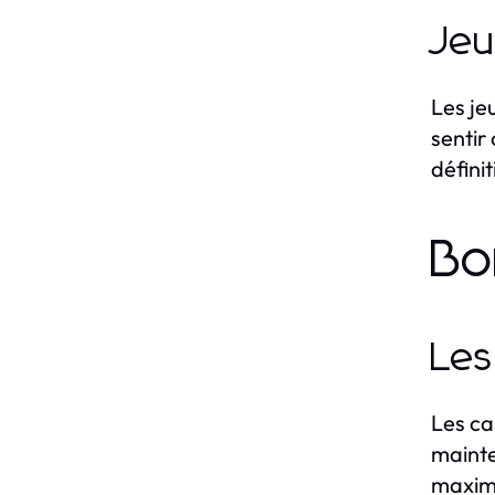
Jeu
Les je
sentir
définit
Bo
Les
Les ca
mainte
maximi