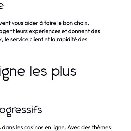
e
ent vous aider à faire le bon choix.
tagent leurs expériences et donnent des
 le service client et la rapidité des
igne les plus
ogressifs
s dans les casinos en ligne. Avec des thèmes