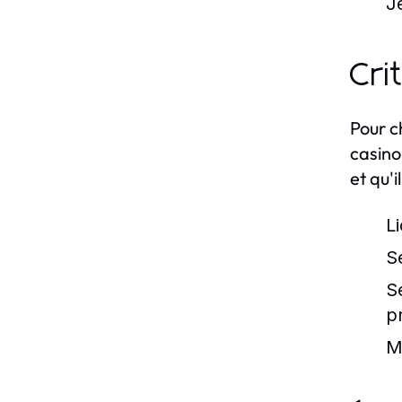
J
Cri
Pour ch
casino
et qu'
L
S
Se
p
M