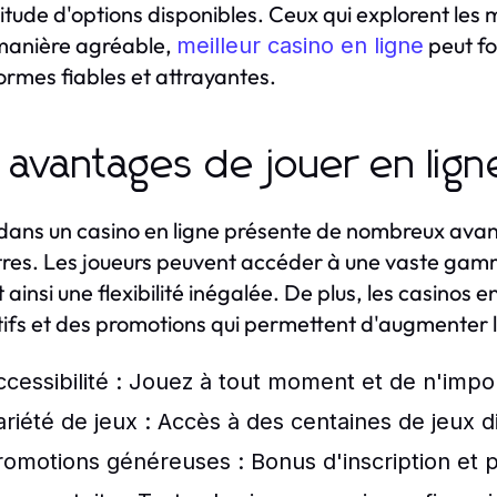
titude d'options disponibles. Ceux qui explorent les 
manière agréable,
peut fo
meilleur casino en ligne
ormes fiables et attrayantes.
 avantages de jouer en lign
dans un casino en ligne présente de nombreux ava
tres. Les joueurs peuvent accéder à une vaste gam
t ainsi une flexibilité inégalée. De plus, les casinos
tifs et des promotions qui permettent d'augmenter l
cessibilité :
Jouez à tout moment et de n'impor
ariété de jeux :
Accès à des centaines de jeux di
romotions généreuses :
Bonus d'inscription et 