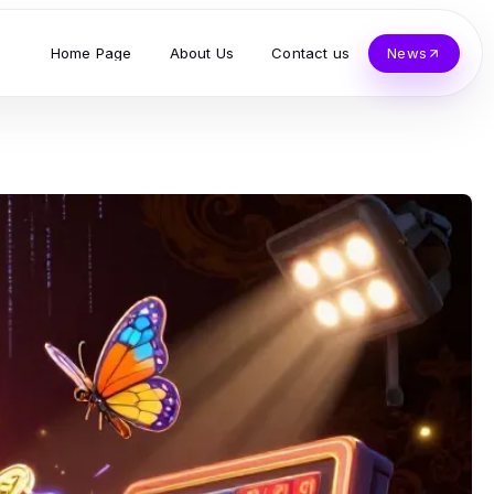
Home Page
About Us
Contact us
News