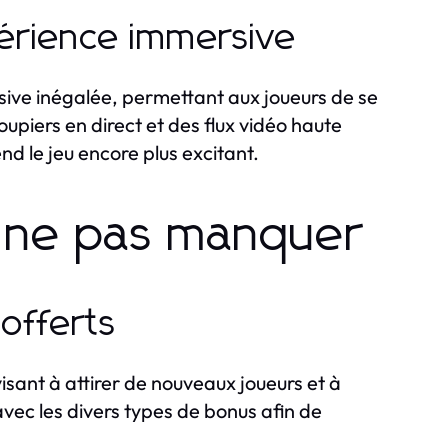
périence immersive
sive inégalée, permettant aux joueurs de se
oupiers en direct et des flux vidéo haute
end le jeu encore plus excitant.
à ne pas manquer
offerts
isant à attirer de nouveaux joueurs et à
 avec les divers types de bonus afin de