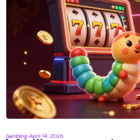
Gambling
-
April 14, 2026