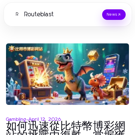
Routeblast
R
News
Gambling
-
April 12, 2026
如何迅速從比特幣博彩網