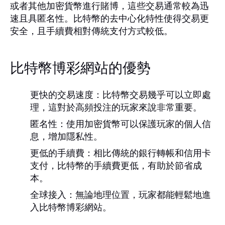
或者其他加密貨幣進行賭博，這些交易通常較為迅
速且具匿名性。比特幣的去中心化特性使得交易更
安全，且手續費相對傳統支付方式較低。
比特幣博彩網站的優勢
更快的交易速度：
比特幣交易幾乎可以立即處
理，這對於高頻投注的玩家來說非常重要。
匿名性：
使用加密貨幣可以保護玩家的個人信
息，增加隱私性。
更低的手續費：
相比傳統的銀行轉帳和信用卡
支付，比特幣的手續費更低，有助於節省成
本。
全球接入：
無論地理位置，玩家都能輕鬆地進
入比特幣博彩網站。