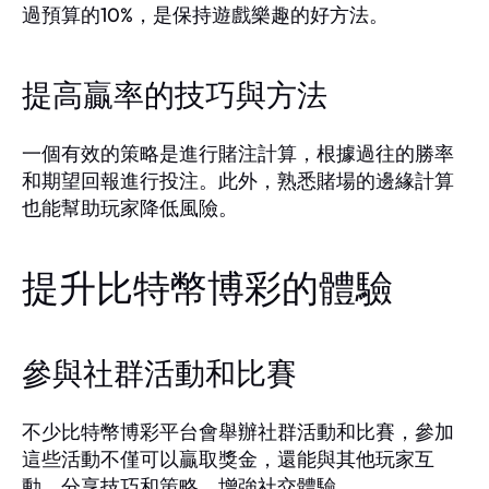
過預算的10%，是保持遊戲樂趣的好方法。
提高贏率的技巧與方法
一個有效的策略是進行賭注計算，根據過往的勝率
和期望回報進行投注。此外，熟悉賭場的邊緣計算
也能幫助玩家降低風險。
提升比特幣博彩的體驗
參與社群活動和比賽
不少比特幣博彩平台會舉辦社群活動和比賽，參加
這些活動不僅可以贏取獎金，還能與其他玩家互
動，分享技巧和策略，增強社交體驗。