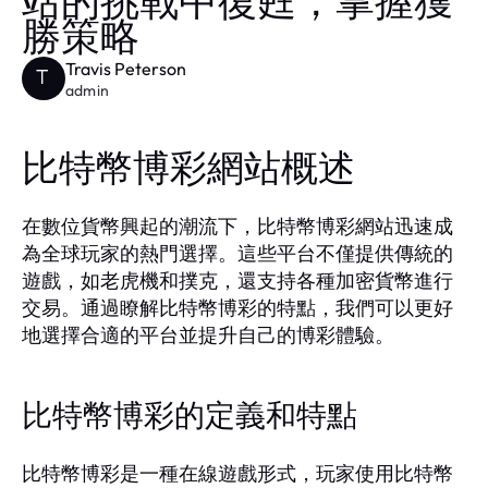
站的挑戰中復甦，掌握獲
勝策略
Travis Peterson
T
admin
比特幣博彩網站概述
在數位貨幣興起的潮流下，比特幣博彩網站迅速成
為全球玩家的熱門選擇。這些平台不僅提供傳統的
遊戲，如老虎機和撲克，還支持各種加密貨幣進行
交易。通過瞭解比特幣博彩的特點，我們可以更好
地選擇合適的平台並提升自己的博彩體驗。
比特幣博彩的定義和特點
比特幣博彩是一種在線遊戲形式，玩家使用比特幣