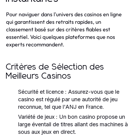
Pour naviguer dans l'univers des casinos en ligne
qui garantissent des retraits rapides, un
classement basé sur des critères fiables est
essentiel. Voici quelques plateformes que nos
experts recommandent.
Critères de Sélection des
Meilleurs Casinos
Sécurité et licence :
Assurez-vous que le
casino est régulé par une autorité de jeu
reconnue, tel que l'ANJ en France.
Variété de jeux :
Un bon casino propose un
large éventail de titres allant des machines à
sous aux jeux en direct.