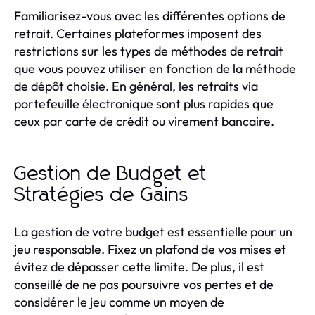
Familiarisez-vous avec les différentes options de
retrait. Certaines plateformes imposent des
restrictions sur les types de méthodes de retrait
que vous pouvez utiliser en fonction de la méthode
de dépôt choisie. En général, les retraits via
portefeuille électronique sont plus rapides que
ceux par carte de crédit ou virement bancaire.
Gestion de Budget et
Stratégies de Gains
La gestion de votre budget est essentielle pour un
jeu responsable. Fixez un plafond de vos mises et
évitez de dépasser cette limite. De plus, il est
conseillé de ne pas poursuivre vos pertes et de
considérer le jeu comme un moyen de