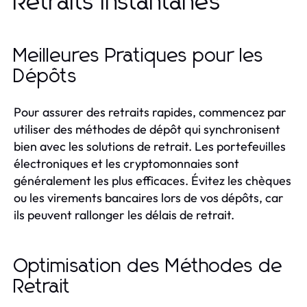
Retraits Instantanés
Meilleures Pratiques pour les
Dépôts
Pour assurer des retraits rapides, commencez par
utiliser des méthodes de dépôt qui synchronisent
bien avec les solutions de retrait. Les portefeuilles
électroniques et les cryptomonnaies sont
généralement les plus efficaces. Évitez les chèques
ou les virements bancaires lors de vos dépôts, car
ils peuvent rallonger les délais de retrait.
Optimisation des Méthodes de
Retrait