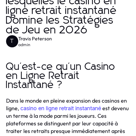
lesquelles le casino en
ligne retrait instantané
Domine les Stratégies
de Jeu en 2026
Travis Peterson
T
admin
Qu'est-ce qu'un Casino
en Ligne Retrait
Instantané ?
Dans le monde en pleine expansion des casinos en
ligne,
est devenu
casino en ligne retrait instantané
un terme à la mode parmi les joueurs. Ces
plateformes se distinguent par leur capacité à
traiter les retraits presque immédiatement après