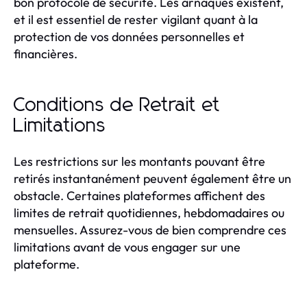
bon protocole de sécurité. Les arnaques existent,
et il est essentiel de rester vigilant quant à la
protection de vos données personnelles et
financières.
Conditions de Retrait et
Limitations
Les restrictions sur les montants pouvant être
retirés instantanément peuvent également être un
obstacle. Certaines plateformes affichent des
limites de retrait quotidiennes, hebdomadaires ou
mensuelles. Assurez-vous de bien comprendre ces
limitations avant de vous engager sur une
plateforme.