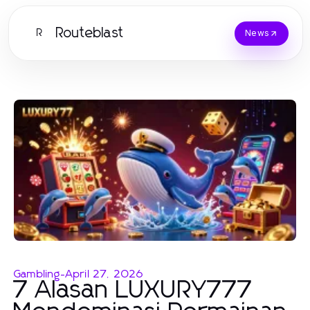
Routeblast
R
News
Gambling
-
April 27, 2026
7 Alasan LUXURY777