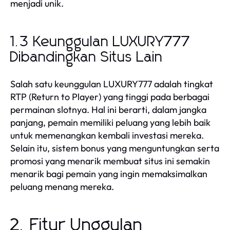
menjadi unik.
1.3 Keunggulan LUXURY777
Dibandingkan Situs Lain
Salah satu keunggulan LUXURY777 adalah tingkat
RTP (Return to Player) yang tinggi pada berbagai
permainan slotnya. Hal ini berarti, dalam jangka
panjang, pemain memiliki peluang yang lebih baik
untuk memenangkan kembali investasi mereka.
Selain itu, sistem bonus yang menguntungkan serta
promosi yang menarik membuat situs ini semakin
menarik bagi pemain yang ingin memaksimalkan
peluang menang mereka.
2. Fitur Unggulan