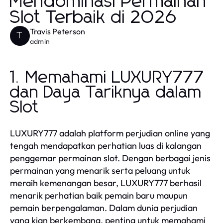
Mendominasi Permainan
Slot Terbaik di 2026
Travis Peterson
T
admin
1. Memahami LUXURY777
dan Daya Tariknya dalam
Slot
LUXURY777 adalah platform perjudian online yang
tengah mendapatkan perhatian luas di kalangan
penggemar permainan slot. Dengan berbagai jenis
permainan yang menarik serta peluang untuk
meraih kemenangan besar, LUXURY777 berhasil
menarik perhatian baik pemain baru maupun
pemain berpengalaman. Dalam dunia perjudian
yang kian berkembang, penting untuk memahami