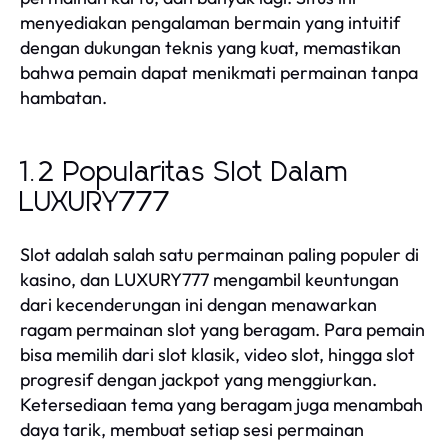
menyediakan pengalaman bermain yang intuitif
dengan dukungan teknis yang kuat, memastikan
bahwa pemain dapat menikmati permainan tanpa
hambatan.
1.2 Popularitas Slot Dalam
LUXURY777
Slot adalah salah satu permainan paling populer di
kasino, dan LUXURY777 mengambil keuntungan
dari kecenderungan ini dengan menawarkan
ragam permainan slot yang beragam. Para pemain
bisa memilih dari slot klasik, video slot, hingga slot
progresif dengan jackpot yang menggiurkan.
Ketersediaan tema yang beragam juga menambah
daya tarik, membuat setiap sesi permainan