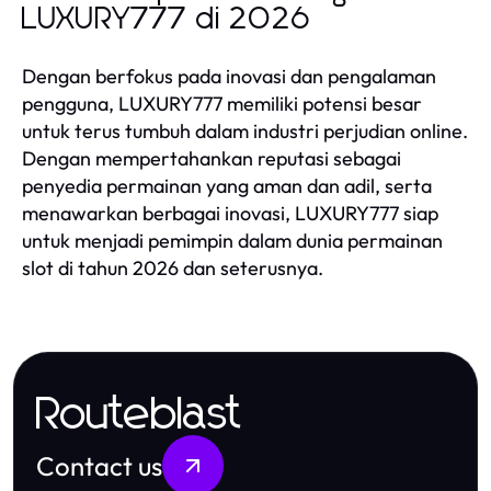
LUXURY777 di 2026
Dengan berfokus pada inovasi dan pengalaman
pengguna, LUXURY777 memiliki potensi besar
untuk terus tumbuh dalam industri perjudian online.
Dengan mempertahankan reputasi sebagai
penyedia permainan yang aman dan adil, serta
menawarkan berbagai inovasi, LUXURY777 siap
untuk menjadi pemimpin dalam dunia permainan
slot di tahun 2026 dan seterusnya.
Routeblast
Contact us