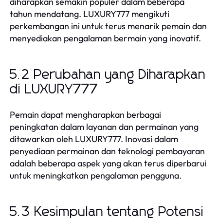
diharapkan semakin populer dalam beberapa
tahun mendatang. LUXURY777 mengikuti
perkembangan ini untuk terus menarik pemain dan
menyediakan pengalaman bermain yang inovatif.
5.2 Perubahan yang Diharapkan
di LUXURY777
Pemain dapat mengharapkan berbagai
peningkatan dalam layanan dan permainan yang
ditawarkan oleh LUXURY777. Inovasi dalam
penyediaan permainan dan teknologi pembayaran
adalah beberapa aspek yang akan terus diperbarui
untuk meningkatkan pengalaman pengguna.
5.3 Kesimpulan tentang Potensi