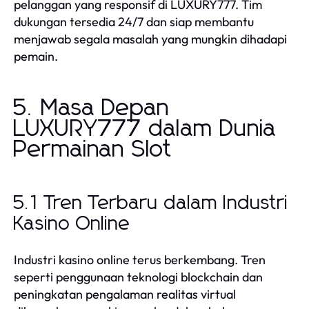
pelanggan yang responsif di LUXURY777. Tim
dukungan tersedia 24/7 dan siap membantu
menjawab segala masalah yang mungkin dihadapi
pemain.
5. Masa Depan
LUXURY777 dalam Dunia
Permainan Slot
5.1 Tren Terbaru dalam Industri
Kasino Online
Industri kasino online terus berkembang. Tren
seperti penggunaan teknologi blockchain dan
peningkatan pengalaman realitas virtual