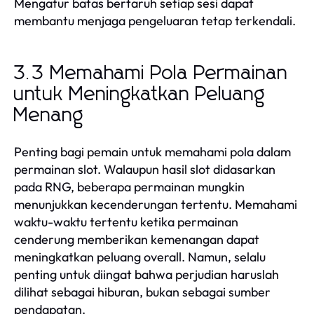
Mengatur batas bertaruh setiap sesi dapat
membantu menjaga pengeluaran tetap terkendali.
3.3 Memahami Pola Permainan
untuk Meningkatkan Peluang
Menang
Penting bagi pemain untuk memahami pola dalam
permainan slot. Walaupun hasil slot didasarkan
pada RNG, beberapa permainan mungkin
menunjukkan kecenderungan tertentu. Memahami
waktu-waktu tertentu ketika permainan
cenderung memberikan kemenangan dapat
meningkatkan peluang overall. Namun, selalu
penting untuk diingat bahwa perjudian haruslah
dilihat sebagai hiburan, bukan sebagai sumber
pendapatan.